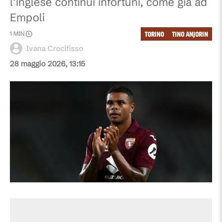
l’inglese continui infortuni, come già ad
Empoli
TORINO
TINO ANJORIN
1
MIN
Ivana Crocifisso
28 maggio 2026, 13:15