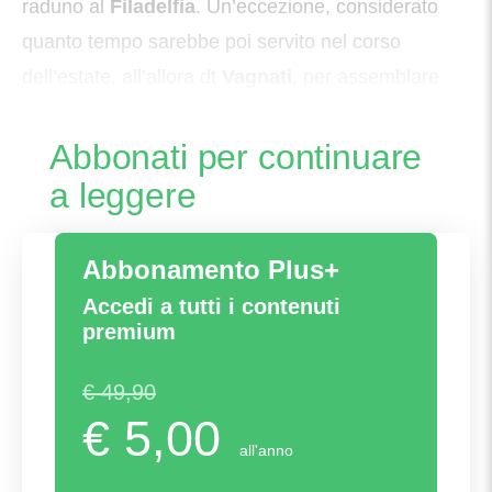
raduno al
Filadelfia
. Un’eccezione, considerato
quanto tempo sarebbe poi servito nel corso
dell’estate, all’allora dt
Vagnati
, per assemblare
una squadra in grado di poter
Abbonati per continuare
a leggere
Abbonamento Plus+
Accedi a tutti i contenuti
premium
€ 49,90
€ 5,00
all'anno