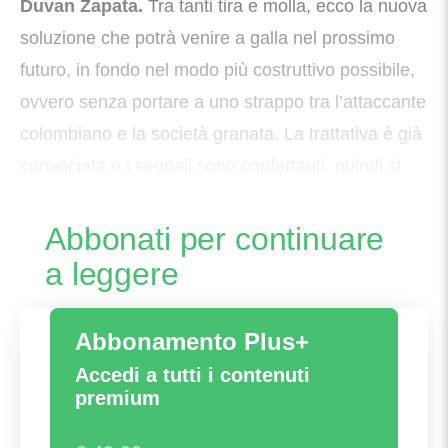
Duvan Zapata.
Tra tanti tira e molla, ecco la nuova
soluzione che potrà venire a galla nel prossimo
futuro, in fondo nel modo più costruttivo possibile,
ovvero senza portare a uno strappo tra l’attaccante
colombiano e la società granata. La trattativa è già
cominciata e i segnali sono confortanti, quindi si
può
Abbonati per continuare
a leggere
Abbonamento Plus+
Accedi a tutti i contenuti
premium