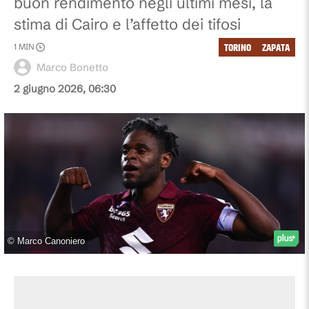
buon rendimento negli ultimi mesi, la
stima di Cairo e l’affetto dei tifosi
TORINO
ZAPATA
1
MIN
Marco Bonetto
2 giugno 2026, 06:30
©
Marco Canoniero