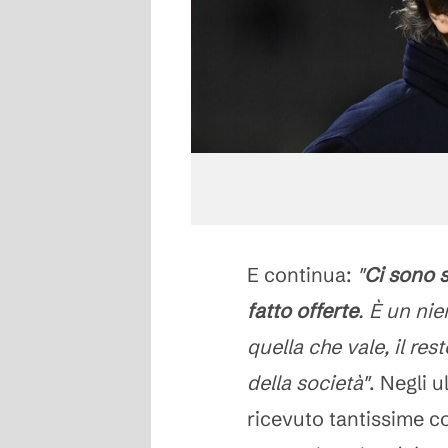
E continua:
"
Ci sono 
fatto offerte
. È un nie
quella che vale, il re
della società"
. Negli u
ricevuto tantissime co