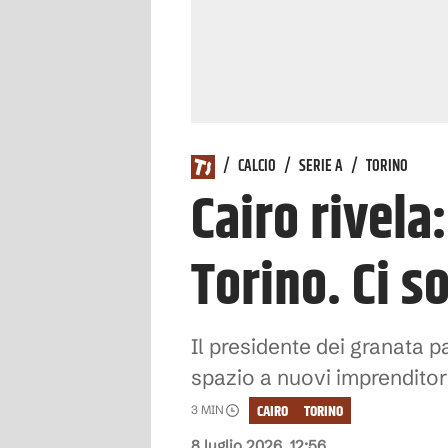
/
CALCIO
/
SERIE A
/
TORINO
Cairo rivela
Torino. Ci 
Il presidente dei granata p
spazio a nuovi imprenditori
CAIRO
TORINO
3
MIN
8 luglio 2026, 12:56