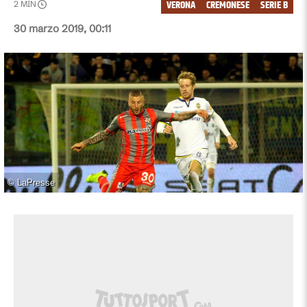
VERONA
CREMONESE
SERIE B
2
MIN
30 marzo 2019, 00:11
©
LaPresse