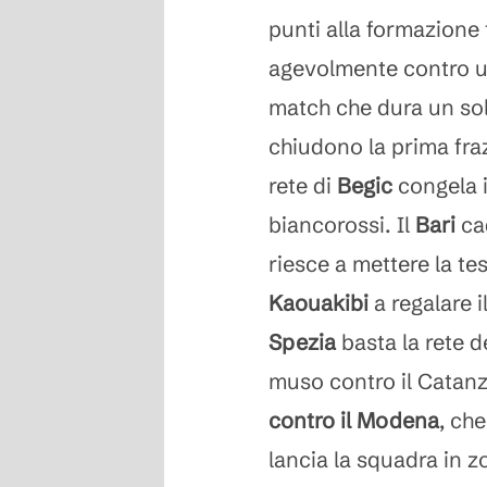
punti alla formazione 
agevolmente contro 
match che dura un so
chiudono la prima fraz
rete di
Begic
congela i
biancorossi. Il
Bari
ca
riesce a mettere la te
Kaouakibi
a regalare i
Spezia
basta la rete d
muso contro il Catan
contro il Modena
, che
lancia la squadra in z