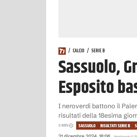
/
CALCIO
/
SERIE B
Sassuolo, Gr
Esposito bas
I neroverdi battono il Pale
risultati della 18esima gior
SASSUOLO
RISULTATI SERIE B
S
3
MIN
21 dicembre 2024, 18:06
(Aggiornato il
2