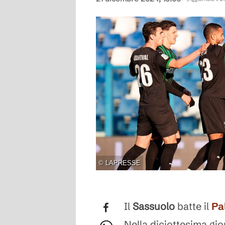
©
LAPRESSE
Il
Sassuolo
batte il
Pa
Nella diciottesima gio