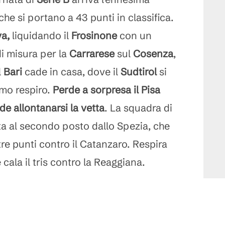
che si portano a 43 punti in classifica.
a,
liquidando il
Frosinone
con un
i misura per la
Carrarese
sul
Cosenza
,
l
Bari
cade in casa, dove il
Sudtirol
si
timo respiro.
Perde a sorpresa il Pisa
e allontanarsi la vetta
. La squadra di
ta al secondo posto dallo Spezia, che
tre punti contro il Catanzaro. Respira
e cala il tris contro la Reaggiana.