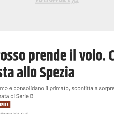
osso prende il volo. C
ta allo Spezia
rmo e consolidano il primato, sconfitta a sorpres
nata di Serie B
ERIE B
1 dicembre 2024, 20:38
)