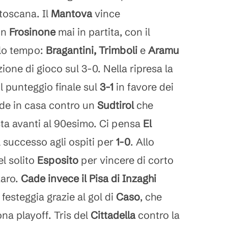
toscana. Il
Mantova
vince
un
Frosinone
mai in partita, con il
lo tempo:
Bragantini, Trimboli
e
Aramu
ione di gioco sul 3-0. Nella ripresa la
l punteggio finale sul
3-1
in favore dei
de in casa contro un
Sudtirol
che
sta avanti al 90esimo. Ci pensa
El
l successo agli ospiti per
1-0
. Allo
el solito
Esposito
per vincere di corto
zaro.
Cade invece il Pisa di Inzaghi
 festeggia grazie al gol di
Caso
, che
ona playoff. Tris del
Cittadella
contro la