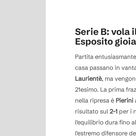
Serie B: vola i
Esposito gioi
Partita entusiasmante
casa passano in vantag
Laurientè
, ma vengon
21esimo. La prima fraz
nella ripresa è
Pierini
a
risultato sul
2-1
per i 
l'equilibrio dura fino
l'estremo difensore dei