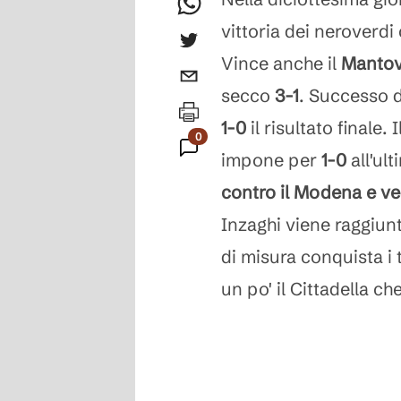
vittoria dei neroverdi 
Vince anche il
Mantov
secco
3-1
. Successo d
1-0
il risultato finale. I
0
impone per
1-0
all'ul
Commenti
contro il Modena e ved
Inzaghi viene raggiun
di misura conquista i 
un po' il Cittadella ch