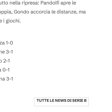
tto nella ripresa: Pandolfi apre le
ppia, Gondo accorcia le distanze, ma
 i giochi.
za 1-0
ne 3-1
 2-1
 0-1
na 3-1
TUTTE LE NEWS DI
SERIE B