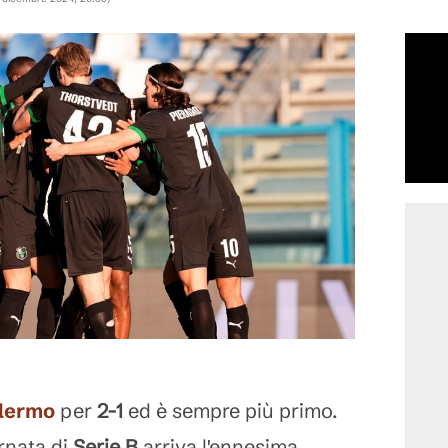
lermo
per
2-1
ed è sempre più primo.
rnata di
Serie B
arriva l'ennesima