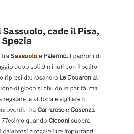
l Sassuolo, cade il Pisa,
a Spezia
 tra
Sassuolo
e
Palermo.
I padroni di
gio dopo soli 9 minuti con il solito
o ripresi dal rosanero
Le
Douaron
al
ione di gioco si chiude in parità, ma
 regalare la vittoria e sigillare il
neroverdi. Tra
Carrarese
e
Cosenza
 al 77esimo quando
Cicconi
supera
 calabresi e regale i tre importanti