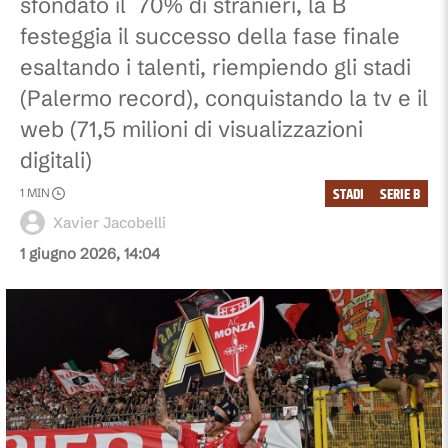
sfondato il 70% di stranieri, la B
festeggia il successo della fase finale
esaltando i talenti, riempiendo gli stadi
(Palermo record), conquistando la tv e il
web (71,5 milioni di visualizzazioni
digitali)
STADI
SERIE B
1
MIN
Xavier Jacobelli
1 giugno 2026, 14:04