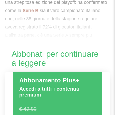
una strepitosa edizione dei playoff: ha confermato
come la
Serie B
sia il vero campionato italiano
che, nelle 38 giornate della stagione regolare,
aveva registrato il 72% di giocatori italiani .
Dall'altra parte, c'è una Serie A sempre più
esterofila e sempre meno attraente da
Abbonati per continuare
a leggere
Abbonamento Plus+
Accedi a tutti i contenuti
premium
€ 49,90