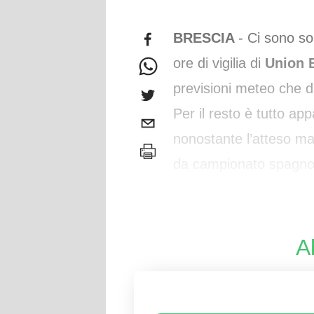
BRESCIA
- Ci sono so
ore di vigilia di
Union 
previsioni meteo che d
Per il resto è tutto ap
nonostante l’atteso mal
da campionato spagnol
16000 spettatori) e a 
A