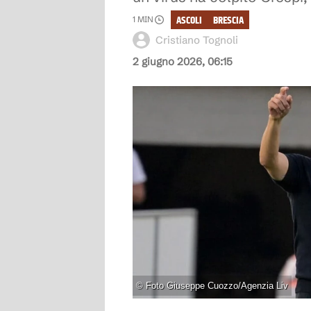
ASCOLI
BRESCIA
1
MIN
Cristiano Tognoli
2 giugno 2026, 06:15
©
Foto Giuseppe Cuozzo/Agenzia Liv