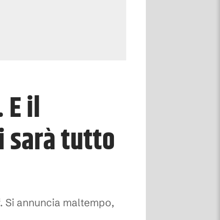
E il
i sarà tutto
ff. Si annuncia maltempo,