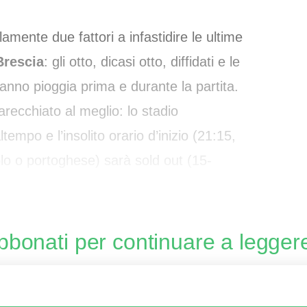
lamente due fattori a infastidire le ultime
Brescia
: gli otto, dicasi otto, diffidati e le
anno pioggia prima e durante la partita.
parecchiato al meglio: lo stadio
tempo e l’insolito orario d’inizio (21:15,
o o portoghese) sarà sold out (15-
confortare Corini ci sono anche un
bbonati per continuare a legger