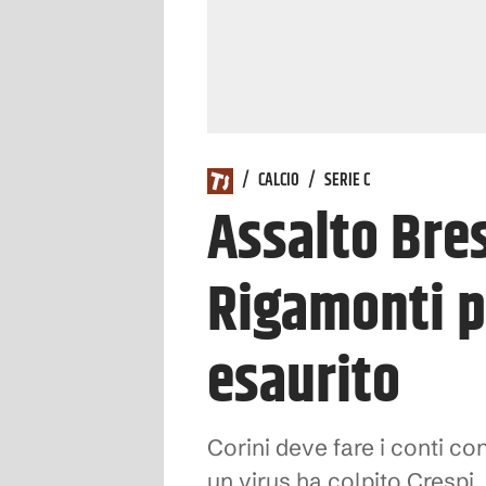
/
CALCIO
/
SERIE C
Assalto Bres
Rigamonti pe
esaurito
Corini deve fare i conti co
un virus ha colpito Crespi