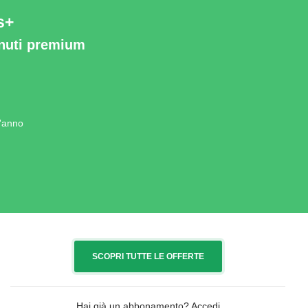
s+
enuti premium
l'anno
SCOPRI TUTTE LE OFFERTE
Hai già un abbonamento?
Accedi