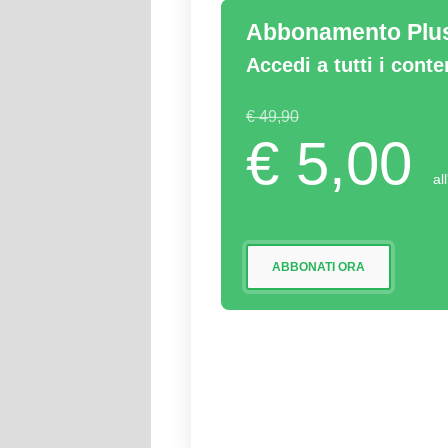
Abbonamento Plu
Accedi a tutti i cont
€ 49,90
€ 5,00
al
ABBONATI ORA