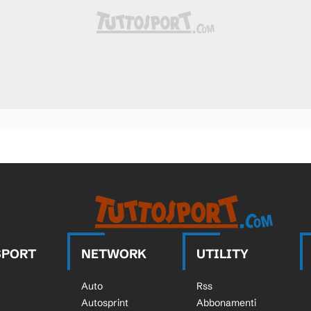
SPORT
NETWORK
UTILITY
Auto
Rss
Autosprint
Abbonamenti