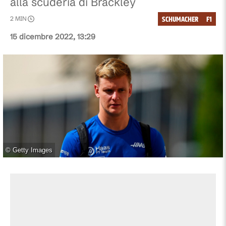
alla scuderia di Brackley
SCHUMACHER
F1
2
MIN
15 dicembre 2022, 13:29
©
Getty Images