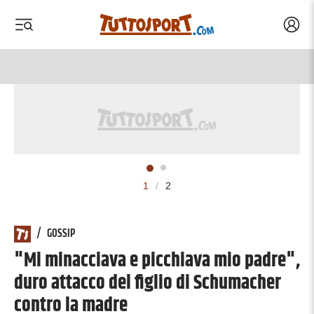
Acced
 menu
 menu
1
/
2
/
GOSSIP
"Mi minacciava e picchiava mio padre",
duro attacco del figlio di Schumacher
contro la madre