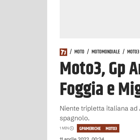
/
MOTO
/
MOTOMONDIALE
/
MOTO3
Moto3, Gp A
Foggia e Mi
Niente tripletta italiana a
spagnolo.
GPAMERICHE
MOTO3
1
MIN
11 aprile 2022, 00:24