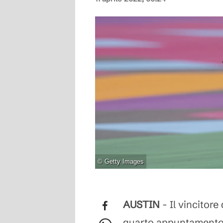
©
Getty Images
AUSTIN
- Il vincitore
quarto appuntamento 