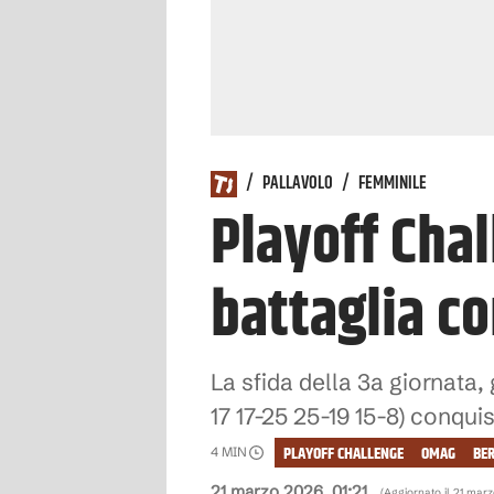
/
PALLAVOLO
/
FEMMINILE
Playoff Cha
battaglia c
La sfida della 3a giornata,
17 17-25 25-19 15-8) conqui
PLAYOFF CHALLENGE
OMAG
BE
4
MIN
21 marzo 2026, 01:21
(Aggiornato il
21 marz