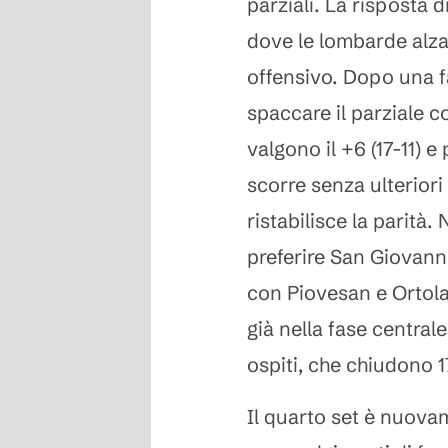
parziali. La risposta 
dove le lombarde alza
offensivo. Dopo una fa
spaccare il parziale c
valgono il +6 (17-11) e p
scorre senza ulterior
ristabilisce la parità. 
preferire San Giovanni
con Piovesan e Ortol
già nella fase centrale 
ospiti, che chiudono 1
Il quarto set è nuova