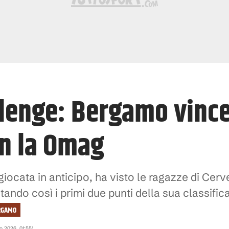
llenge: Bergamo vince
on la Omag
 giocata in anticipo, ha visto le ragazze di Cerv
stando così i primi due punti della sua classific
RGAMO
o 2026, 01:55
)