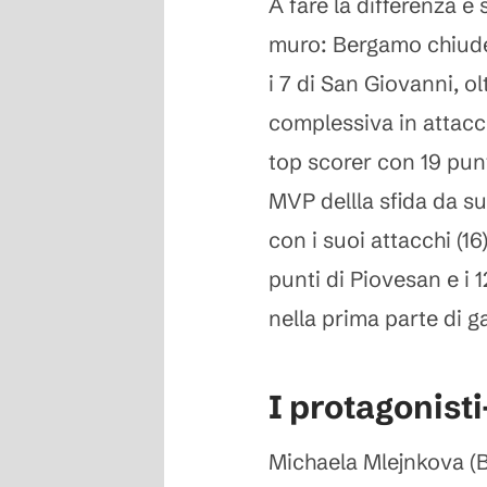
A fare la differenza è
muro: Bergamo chiude
i 7 di San Giovanni, o
complessiva in attacc
top scorer con 19 pun
MVP dellla sfida da s
con i suoi attacchi (1
punti di Piovesan e i 
nella prima parte di g
I protagonisti
Michaela Mlejnkova (