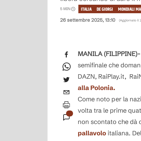
ITALIA
DE GIORGI
MONDIALI MA
5
MIN
26 settembre 2025, 13:10
(Aggiornato il
MANILA (FILIPPINE)-
semifinale che domani, 
DAZN, RaiPlay.it, Ra
alla Polonia.
Come noto per la nazio
volta tra le prime qua
non scontato che dà co
pallavolo
italiana. De