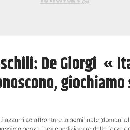
chili: De Giorgi « Ita
conoscono, giochiamo
li azzurri ad affrontare la semifinale (domani al
massimo senza farsi condizionare dalla forza de