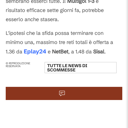
sembrano esserci tutte. Il
Multigol 1-3
è
risultato efficace sette giorni fa, potrebbe
esserlo anche stasera.
L'ipotesi che la sfida possa terminare con
minimo una, massimo tre reti totali è offerta a
Eplay24
1.36 da
e
NetBet
, a 1.48 da
Sisal
.
© RIPRODUZIONE
TUTTE LE NEWS DI
RISERVATA
SCOMMESSE