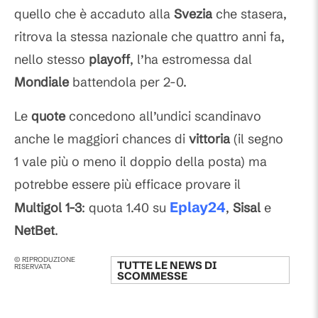
quello che è accaduto alla
Svezia
che stasera,
ritrova la stessa nazionale che quattro anni fa,
nello stesso
playoff
, l’ha estromessa dal
Mondiale
battendola per 2-0.
Le
quote
concedono all’undici scandinavo
anche le maggiori chances di
vittoria
(il segno
1 vale più o meno il doppio della posta) ma
potrebbe essere più efficace provare il
Eplay24
Multigol 1-3
: quota 1.40 su
,
Sisal
e
NetBet
.
© RIPRODUZIONE
TUTTE LE NEWS DI
RISERVATA
SCOMMESSE