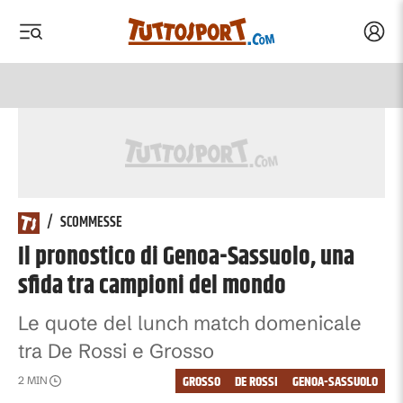
Acced
 menu
 menu
/
SCOMMESSE
Il pronostico di Genoa-Sassuolo, una
sfida tra campioni del mondo
Le quote del lunch match domenicale
tra De Rossi e Grosso
GROSSO
DE ROSSI
GENOA-SASSUOLO
2
MIN