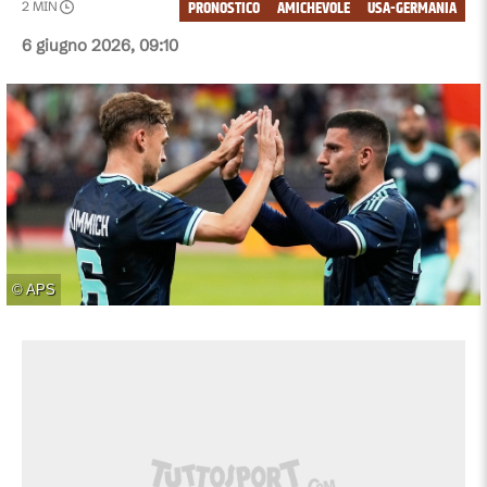
PRONOSTICO
AMICHEVOLE
USA-GERMANIA
2
MIN
6 giugno 2026, 09:10
©
APS