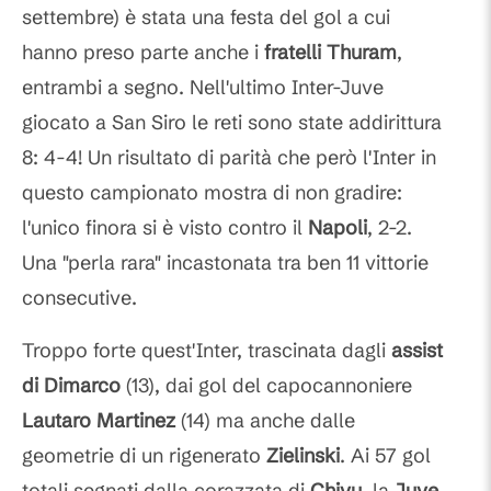
settembre) è stata una festa del gol a cui
hanno preso parte anche i
fratelli Thuram
,
entrambi a segno. Nell'ultimo Inter-Juve
giocato a San Siro le reti sono state addirittura
8: 4-4! Un risultato di parità che però l'Inter in
questo campionato mostra di non gradire:
l'unico finora si è visto contro il
Napoli
, 2-2.
Una "perla rara" incastonata tra ben 11 vittorie
consecutive.
Troppo forte quest'Inter, trascinata dagli
assist
di Dimarco
(13), dai gol del capocannoniere
Lautaro Martinez
(14) ma anche dalle
geometrie di un rigenerato
Zielinski
. Ai 57 gol
totali segnati dalla corazzata di
Chivu
, la
Juve