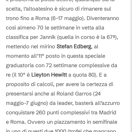
scelta, l’altoatesino è sicuro di rimanere sul
trono fino a Roma (6-17 maggio). Diventeranno
così almeno 70 le settimane in vetta alla
classifica per Jannik (quella in corso è la 67ª),
mettendo nel mirino
Stefan Edberg
, al
momento all’11° posto in questa speciale
graduatoria con 72 settimane complessive da
re (il 10° è
Lleyton Hewitt
a quota 80). E a
proposito di calcoli, per avere la certezza di
presentarsi anche al Roland Garros (24
maggio-7 giugno) da leader, basterà all’azzurro
conquistare 260 punti complessivi tra Madrid
e Roma. Ovvero un piazzamento in semifinale
in uno di questi due 1000 (trofei che mancano