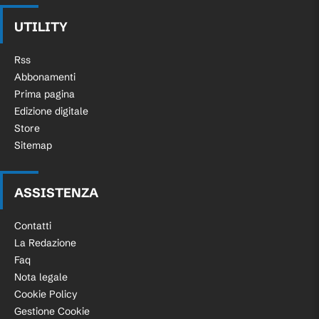
britannico.
UTILITY
Rss
17:18
Abbonamenti
Prima pagina
Edizione digitale
Altro rischio!
Store
Sitemap
Cobolli difende il servizio soltanto ai vantaggi:
il punteggio torna in parità (3-3).
ASSISTENZA
17:13
Contatti
La Redazione
Faq
Flavio ci riprova, invano
Nota legale
Cookie Policy
Cobolli lotta fino al 30 pari, poi Fery difende il
Gestione Cookie