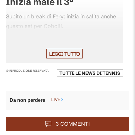
Inizia male il 3°
Subito un break di Fery: inizia in salita anche
questo set per Cobolli.
17:51
LEGGI TUTTO
FERY VINCE ANCHE IL 2°
© RIPRODUZIONE RISERVATA
TUTTE LE NEWS DI
TENNIS
SET
Cobolli subisce subito un break al suo primo
LIVE
turno in battuta, valso il 2-0 a Fery, quindi un
Da non perdere
altro - fatale - sul 6-4 per il britannico, che si
porta 2 set a zero.
3 COMMENTI