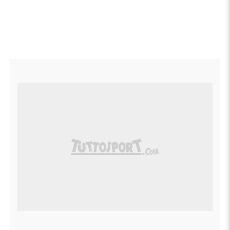
17:42
Cobolli risponde
Due punti concessi a Fery ma game portato a
casa: 6-6, ora il tie-break.
17:38
Il britannico 'prenota' il
tie-break
Il britannico non sbaglia: 6-5 e ora Cobolli al
servizio.