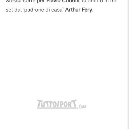
Stessa sorte per
Flavio Cobolli
, sconfitto in tre
set dal 'padrone di casaì
Arthur Fery
.