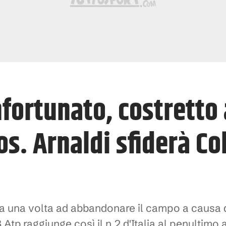
nfortunato, costretto a
s. Arnaldi sfiderà Cob
ra una volta ad abbandonare il campo a causa d
3 Atp raggiunge così il n.2 d'Italia al penultimo 