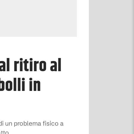
l ritiro al
olli in
i un problema fisico a
atto