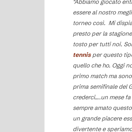
"Abbiamo giocato ent
essere al nostro megli
torneo così. Mi dispi
presto per la stagion
tosto per tutti noi. S
tennis
per questo tipo
quello che ho. Oggi n
primo match ma sono 
prima semifinale del 
crederci….un mese fa f
sempre amato questo 
un grande piacere esse
divertente e speriam