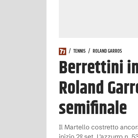
/
TENNIS
/
ROLAND GARROS
Berrettini i
Roland Garro
semifinale
Il Martello costretto anco
inizio 2º set. L'azzurro n. 5