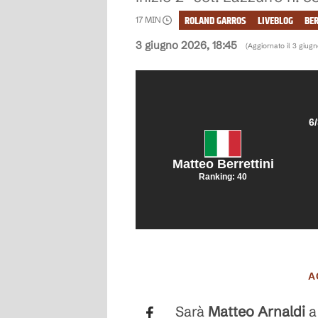
ROLAND GARROS
LIVEBLOG
BER
17
MIN
3 giugno 2026, 18:45
(Aggiornato il
3 giugn
6
Matteo Berrettini
Ranking:
40
A
Sarà
Matteo
Arnaldi
a