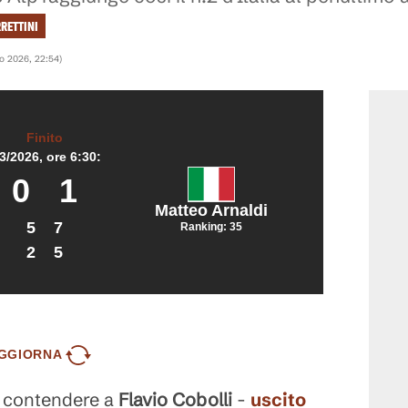
RETTINI
o 2026, 22:54
)
Finito
/3/2026
, ore
6:30:
0
1
Matteo Arnaldi
5
7
Ranking:
35
2
5
GGIORNA
 contendere a
Flavio
Cobolli
-
uscito