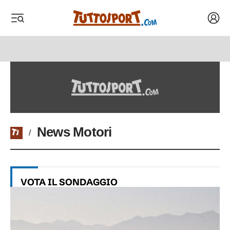
Acced
 menu
 menu
 menu
 menu
News Motori
/
VOTA IL SONDAGGIO