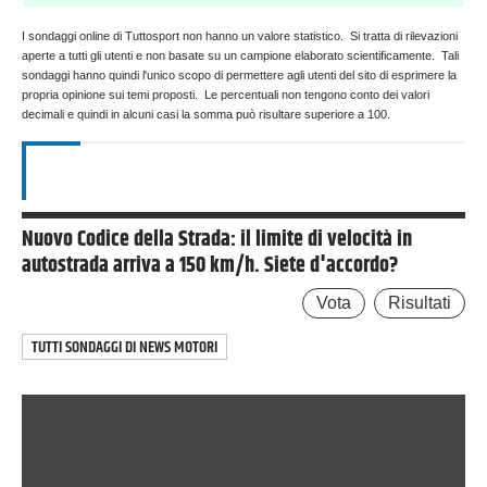
I sondaggi online di Tuttosport non hanno un valore statistico. Si tratta di rilevazioni
aperte a tutti gli utenti e non basate su un campione elaborato scientificamente. Tali
sondaggi hanno quindi l'unico scopo di permettere agli utenti del sito di esprimere la
propria opinione sui temi proposti. Le percentuali non tengono conto dei valori
decimali e quindi in alcuni casi la somma può risultare superiore a 100.
ULTIMI SONDAGGI
Nuovo Codice della Strada: il limite di velocità in
autostrada arriva a 150 km/h. Siete d'accordo?
Vota
Risultati
TUTTI SONDAGGI DI
NEWS MOTORI