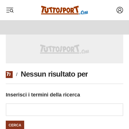
Acced
 menu
 menu
Nessun risultato per
/
Inserisci i termini della ricerca
CERCA