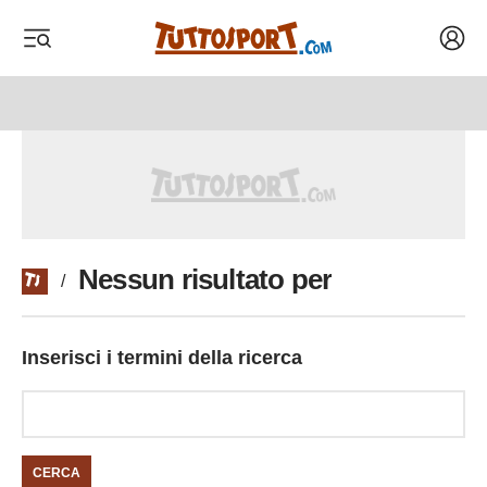
Acced
 menu
 menu
Nessun risultato per
/
Inserisci i termini della ricerca
CERCA