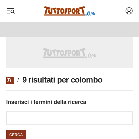
Acced
 menu
 menu
9 risultati per colombo
/
Inserisci i termini della ricerca
CERCA