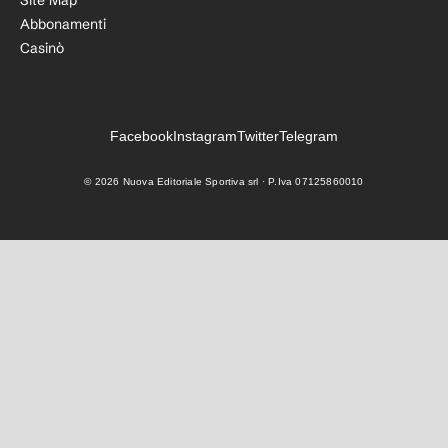
Site Map
Abbonamenti
Casinò
Facebook
Instagram
Twitter
Telegram
©
2026
Nuova Editoriale Sportiva srl · P.Iva 07125860010