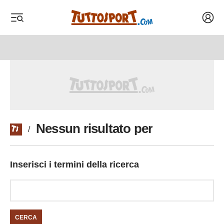
Acced
 menu
 menu
Nessun risultato per
/
Inserisci i termini della ricerca
CERCA