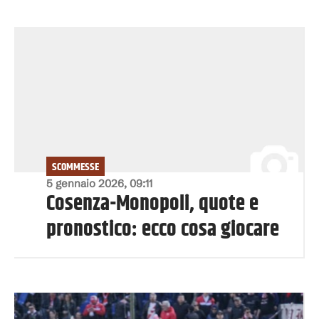
SCOMMESSE
5 gennaio 2026, 09:11
Cosenza-Monopoli, quote e
pronostico: ecco cosa giocare