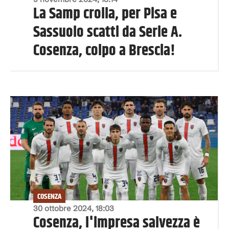
La Samp crolla, per Pisa e
Sassuolo scatti da Serie A.
Cosenza, colpo a Brescia!
COSENZA
30 ottobre 2024, 18:03
Cosenza, l'impresa salvezza è