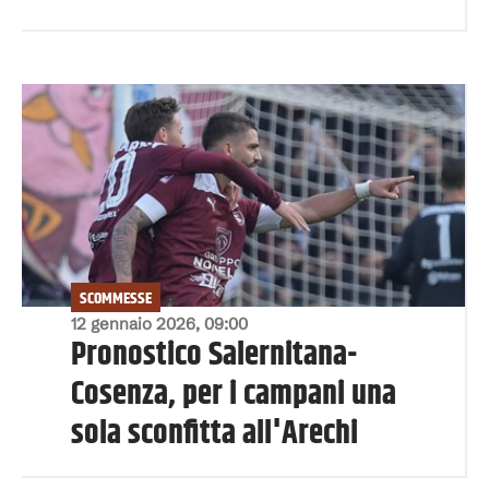
SCOMMESSE
12 gennaio 2026, 09:00
Pronostico Salernitana-
Cosenza, per i campani una
sola sconfitta all'Arechi