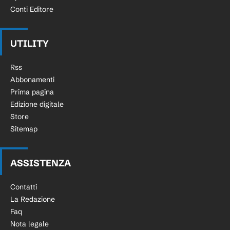
Conti Editore
UTILITY
Rss
Abbonamenti
Prima pagina
Edizione digitale
Store
Sitemap
ASSISTENZA
Contatti
La Redazione
Faq
Nota legale