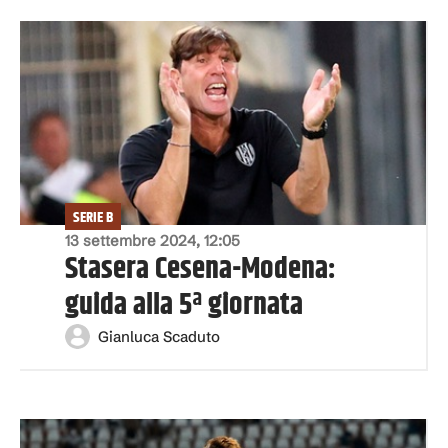
SERIE B
13 settembre 2024, 12:05
Stasera Cesena-Modena:
guida alla 5ª giornata
Gianluca Scaduto