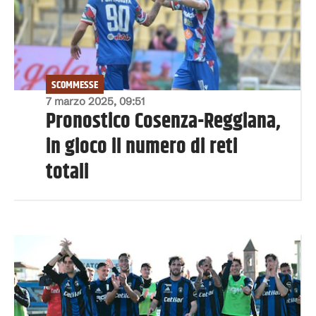
SCOMMESSE
7 marzo 2025, 09:51
Pronostico Cosenza-Reggiana,
in gioco il numero di reti
totali