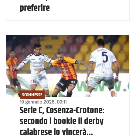
preferire
SCOMMESSE
19 gennaio 2026, 09:11
Serie C, Cosenza-Crotone:
secondo i bookie il derby
calabrese lo vincerà...