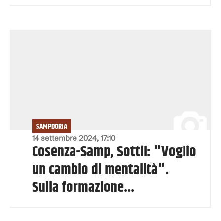
SAMPDORIA
14 settembre 2024, 17:10
Cosenza-Samp, Sottil: "Voglio
un cambio di mentalità".
Sulla formazione...