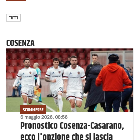
TUTTI
COSENZA
SCOMMESSE
6 maggio 2026, 08:56
Pronostico Cosenza-Casarano,
ecco l'opzione che si lascia