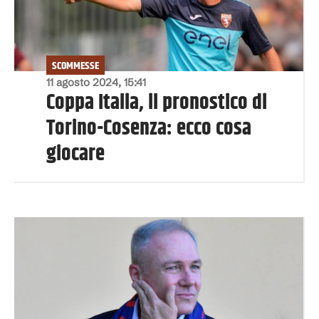
SCOMMESSE
11 agosto 2024, 15:41
Coppa Italia, il pronostico di
Torino-Cosenza: ecco cosa
giocare