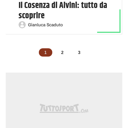
Il Cosenza di Alvini: tutto da
scoprire
Gianluca Scaduto
1
2
3