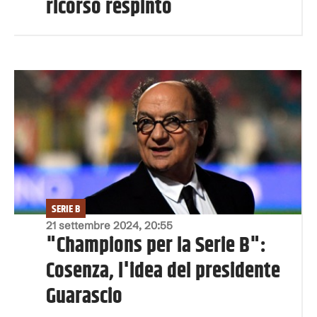
ricorso respinto
SERIE B
21 settembre 2024, 20:55
"Champions per la Serie B":
Cosenza, l'idea del presidente
Guarascio