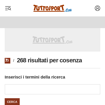
Acced
 menu
 menu
268 risultati per cosenza
/
Inserisci i termini della ricerca
CERCA