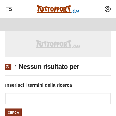
Acced
 menu
 menu
Nessun risultato per
/
Inserisci i termini della ricerca
CERCA