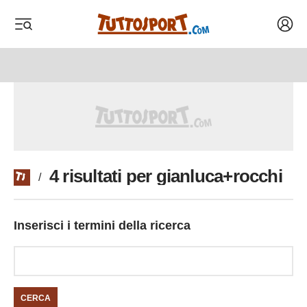
Acced
 menu
 menu
4 risultati per gianluca+rocchi
/
Inserisci i termini della ricerca
CERCA