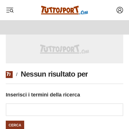
Acced
 menu
 menu
Nessun risultato per
/
Inserisci i termini della ricerca
CERCA