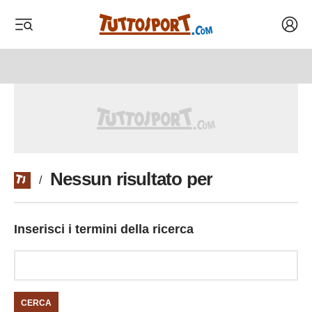
Acced
 menu
 menu
Nessun risultato per
/
Inserisci i termini della ricerca
CERCA