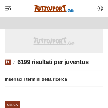
Acced
 menu
 menu
6199 risultati per juventus
/
Inserisci i termini della ricerca
CERCA