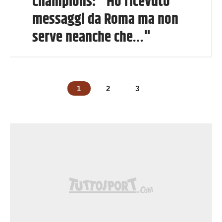
Champions: "Ho ricevuto
messaggi da Roma ma non
serve neanche che…"
1
2
3