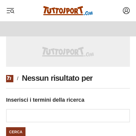
Acced
 menu
 menu
Nessun risultato per
/
Inserisci i termini della ricerca
CERCA