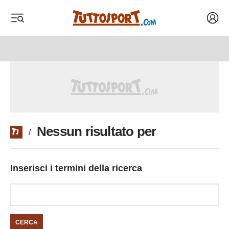
Acced
 menu
 menu
Nessun risultato per
/
Inserisci i termini della ricerca
CERCA