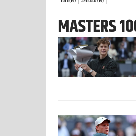
TUTTI
(19)
ARTICOLO
(
19
)
MASTERS 10