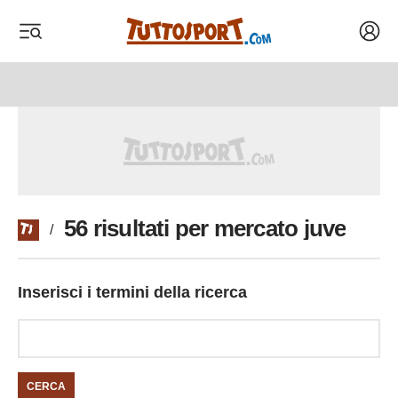
Acced
 menu
 menu
56 risultati per mercato juve
/
Inserisci i termini della ricerca
CERCA