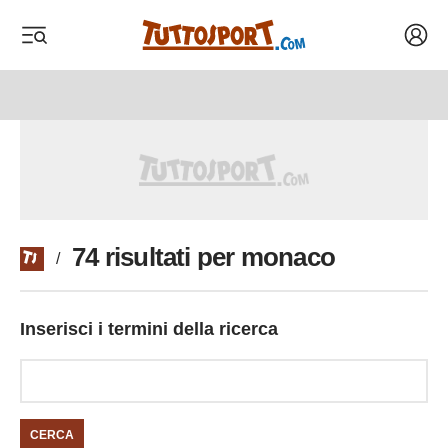
Acced
 menu
 menu
74 risultati per monaco
/
Inserisci i termini della ricerca
CERCA