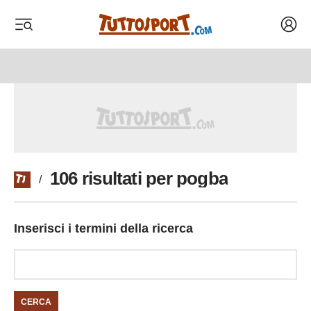
Acced
 menu
 menu
106 risultati per pogba
/
Inserisci i termini della ricerca
CERCA