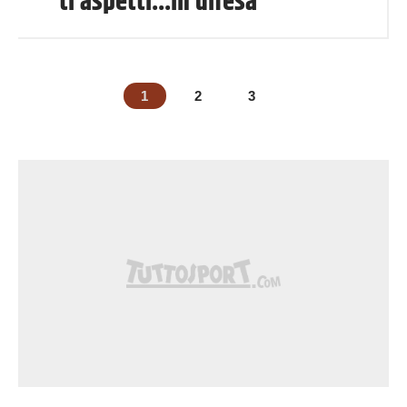
ti aspetti...in difesa
1
2
3