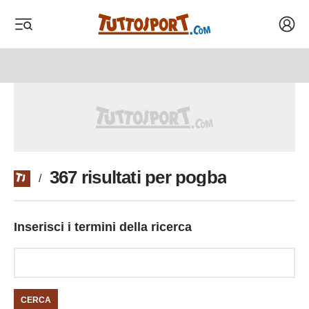
Acced
 menu
 menu
367 risultati per pogba
/
Inserisci i termini della ricerca
CERCA