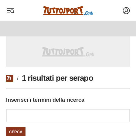
Acced
 menu
 menu
1 risultati per serapo
/
Inserisci i termini della ricerca
CERCA