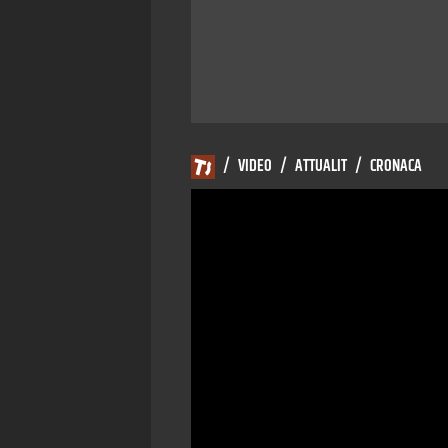
/
VIDEO
/
ATTUALIT
/
CRONACA