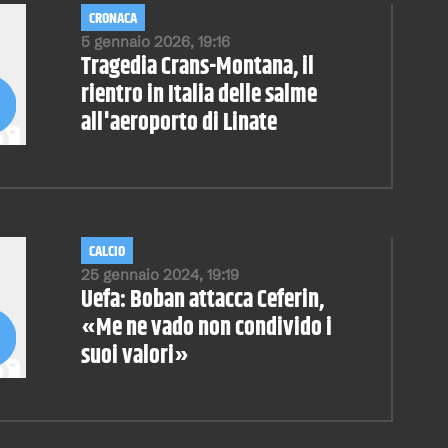
CRONACA
5 gennaio 2026, 19:16
Tragedia Crans-Montana, il
rientro in Italia delle salme
all'aeroporto di Linate
CALCIO
25 gennaio 2024, 19:19
Uefa: Boban attacca Ceferin,
«Me ne vado non condivido i
suoi valori»