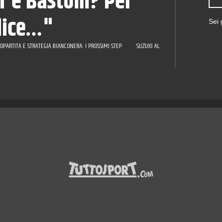
er e Bastoni? Per
lice…"
Sei
OPARTITA E STRATEGIA BIANCONERA: I PROSSIMI STEP
SUZUKI AL PSG E L'ASSE PARIGI-TORI