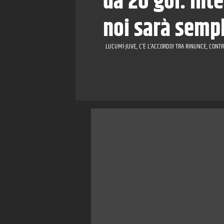
da 20 gol. Int
noi sarà semp
LUCUMÍ-JUVE, C’È L’ACCORDO! TRA RINUNCE, CONTR