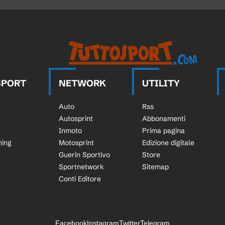
SPORT
NETWORK
UTILITY
Auto
Rss
Autosprint
Abbonamenti
Inmoto
Prima pagina
ning
Motosprint
Edizione digitale
Guerin Sportivo
Store
Sportnetwork
Sitemap
Conti Editore
Facebook
Instagram
Twitter
Telegram