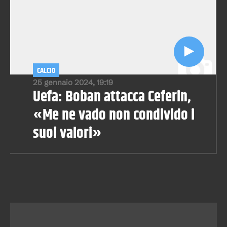
CALCIO
25 gennaio 2024, 19:19
Uefa: Boban attacca Ceferin,
«Me ne vado non condivido i
suoi valori»