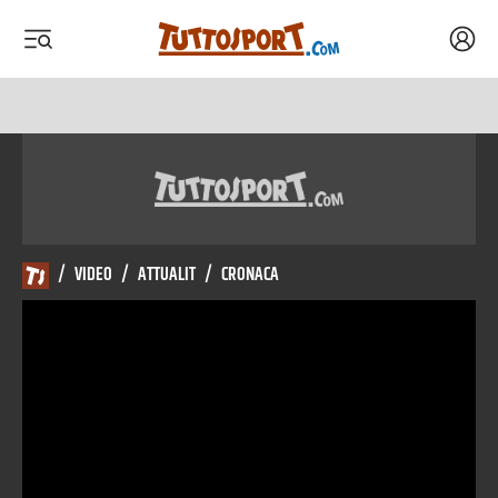
Acced
 menu
 menu
/
VIDEO
/
ATTUALIT
/
CRONACA