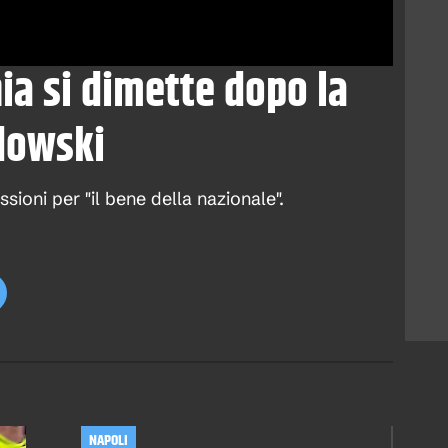
nia si dimette dopo la
dowski
sioni per "il bene della nazionale".
NAPOLI