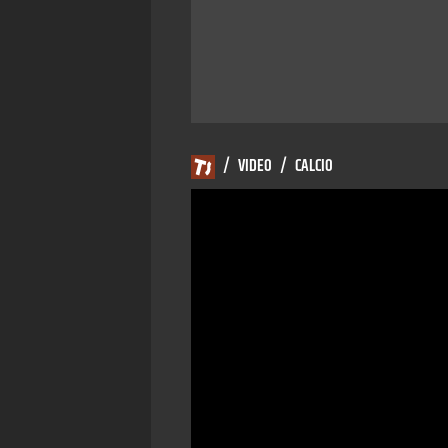
/
VIDEO
/
CALCIO