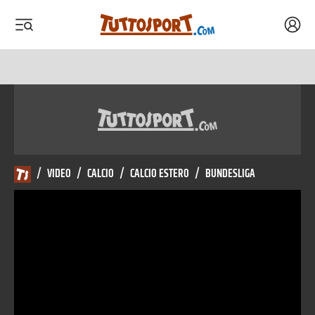
Acced
 menu
 menu
/
VIDEO
/
CALCIO
/
CALCIO ESTERO
/
BUNDESLIGA