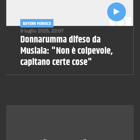
BAYERN MONACO
9 luglio 2025, 22:07
Donnarumma difeso da
Musiala: "Non è colpevole,
capitano certe cose"