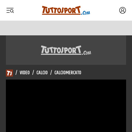
Acced
 menu
 menu
/
VIDEO
/
CALCIO
/
CALCIOMERCATO