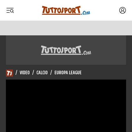
Acced
 menu
 menu
/
VIDEO
/
CALCIO
/
EUROPA LEAGUE