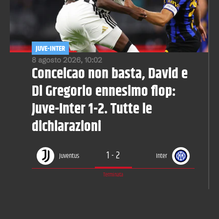
JUVE-INTER
8 agosto 2026, 10:02
Conceicao non basta, David e
Di Gregorio ennesimo flop:
Juve-Inter 1-2. Tutte le
dichiarazioni
1
-
2
Juventus
Inter
Terminata