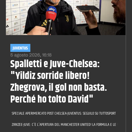
JUVENTUS
5 agosto 2026, 16:18
Spalletti e Juve-Chelsea:
"Yildiz sorride libero!
Zhegrova, il gol non basta.
Perché ho tolto David"
SPECIALE APERIMERCATO POST CHELSEA-JUVENTUS: SEGUILO SU TUTTOSPORT
ZIRKZEE-JUVE: C'È L'APERTURA DEL MANCHESTER UNITED! LA FORMULA E LE ULTIME SU