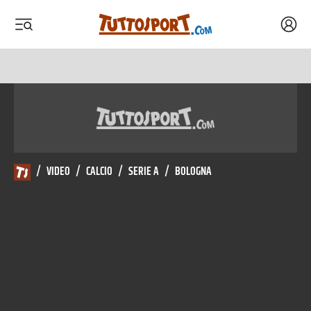
Acced
 menu
 menu
/
VIDEO
/
CALCIO
/
SERIE A
/
BOLOGNA